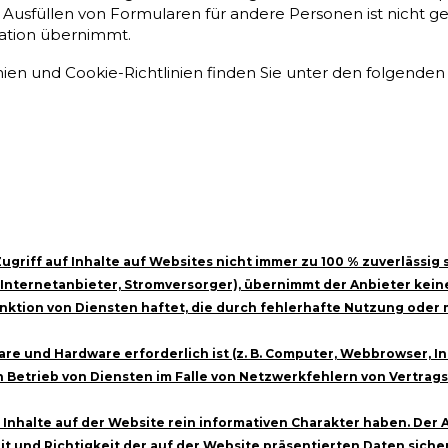
Ausfüllen von Formularen für andere Personen ist nicht ges
imation übernimmt.
ien und Cookie-Richtlinien finden Sie unter den folgenden 
ff auf Inhalte auf Websites nicht immer zu 100 % zuverlässig sin
 B. Internetanbieter, Stromversorger), übernimmt der Anbieter kei
nktion von Diensten haftet, die durch fehlerhafte Nutzung oder
re und Hardware erforderlich ist (z. B. Computer, Webbrowser, I
n Betrieb von Diensten im Falle von Netzwerkfehlern von Vertrag
n Inhalte auf der Website rein informativen Charakter haben. Der
eit und Richtigkeit der auf der Website präsentierten Daten sich