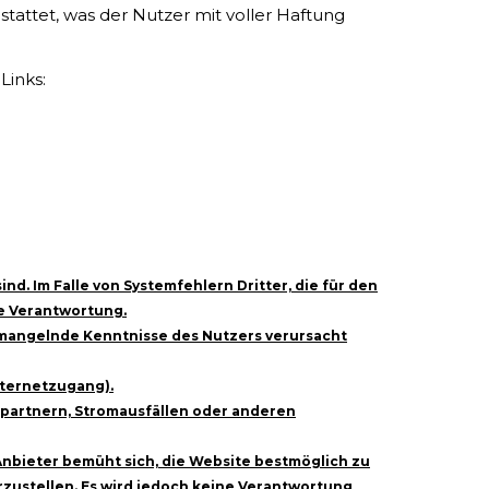
tattet, was der Nutzer mit voller Haftung
Links:
d. Im Falle von Systemfehlern Dritter, die für den
ne Verantwortung.
 mangelnde Kenntnisse des Nutzers verursacht
nternetzugang).
spartnern, Stromausfällen oder anderen
 Anbieter bemüht sich, die Website bestmöglich zu
erzustellen. Es wird jedoch keine Verantwortung