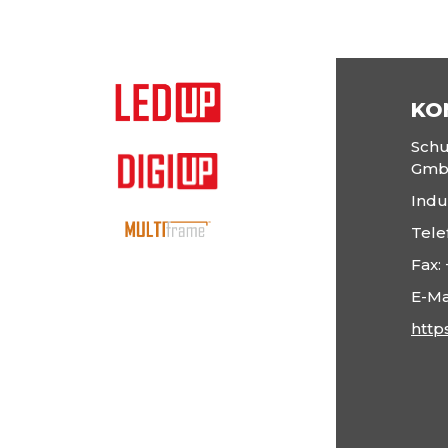
KO
Schu
Gm
Indu
Tele
Fax:
E-Ma
http