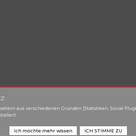
tz
etern aus verschiedenen Gründen (Statistiken, Social Plugi
alliert.
Ich möchte mehr wissen
ICH STIMME ZU