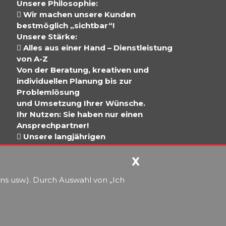
Unsere Philosophie:
 Wir machen unsere Kunden
bestmöglich „sichtbar“!
Unsere Stärke:
 Alles aus einer Hand – Dienstleistung
von A-Z
Von der Beratung, kreativen und
individuellen Planung bis zur
Problemlösung
und Umsetzung Ihrer Wünsche.
Ihr Nutzen: Sie haben nur einen
Ansprechpartner!
 Unsere langjährigen
Kooperationspartner tragen zur
professionellen
X
Ausführung Ihres Projektes bei, werden
ns usw.). Durch Auswahl von „Ich
von uns koordiniert und arbeiten nach
unseren Qualitätsstandards.