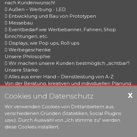
nach Kundenwunsch!
 Außen – Werbung - LED
 Entwicklung und Bau von Prototypen
 Messebau
 Eventbedarf wie Werbebanner, Fahnen, Shop
Einrichtungen, etc.
 Displays, wie Pop ups, Roll ups
 Werbegeschenke
Unsere Philosophie:
 Wir machen unsere Kunden bestmöglich „sichtbar“!
Unsere Stärke:
 Alles aus einer Hand – Dienstleistung von A-Z
Von der Beratung, kreativen und individuellen Planung
bis zur Problemlösung
X
Cookies und Datenschutz
und Umsetzung Ihrer Wünsche.
Ihr Nutzen: Sie haben nur einen Ansprechpartner!
Wir verwenden Cookies von Drittanbietern aus
 Unsere langjährigen Kooperationspartner tragen zur
verschiedenen Gründen (Statistiken, Social Plugins
professionellen
usw.). Durch Auswahl von „Ich stimme zu“ werden
Ausführung Ihres Projektes bei, werden von uns
diese Cookies installiert.
koordiniert und arbeiten nach