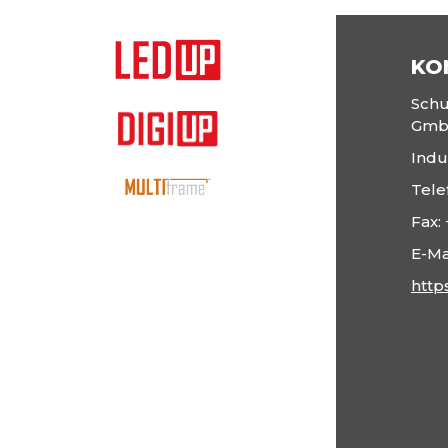
KO
Schu
Gm
Indu
Tele
Fax:
E-Ma
http